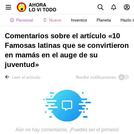
Personal
Nuevo
Inventos
Planeta
Hazlo 
Comentarios sobre el artículo «10
Famosas latinas que se convirtieron
en mamás en el auge de su
juventud»
Leer el artículo
Recibir notificaciones
Aún no hay comentarios. ¡Puedes ser el primero!