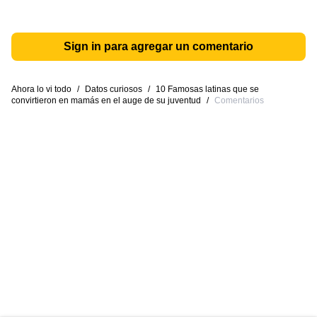
Sign in para agregar un comentario
Ahora lo vi todo
/
Datos curiosos
/
10 Famosas latinas que se
convirtieron en mamás en el auge de su juventud
/
Comentarios