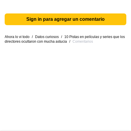
Sign in para agregar un comentario
Ahora lo vi todo
/
Datos curiosos
/
10 Pistas en películas y series que los
directores ocultaron con mucha astucia
/
Comentarios