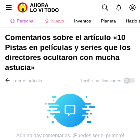
Personal
Nuevo
Inventos
Planeta
Hazlo 
Comentarios sobre el artículo «10
Pistas en películas y series que los
directores ocultaron con mucha
astucia»
Leer el artículo
Recibir notificaciones
Aún no hay comentarios. ¡Puedes ser el primero!