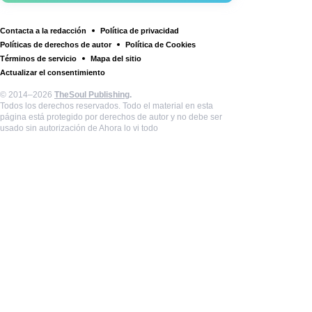
Contacta a la redacción
Política de privacidad
Políticas de derechos de autor
Política de Cookies
Términos de servicio
Mapa del sitio
Actualizar el consentimiento
© 2014–2026
TheSoul Publishing
.
Todos los derechos reservados. Todo el material en esta
página está protegido por derechos de autor y no debe ser
usado sin autorización de Ahora lo vi todo