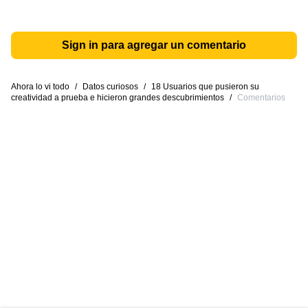
Sign in para agregar un comentario
Ahora lo vi todo
/
Datos curiosos
/
18 Usuarios que pusieron su
creatividad a prueba e hicieron grandes descubrimientos
/
Comentarios