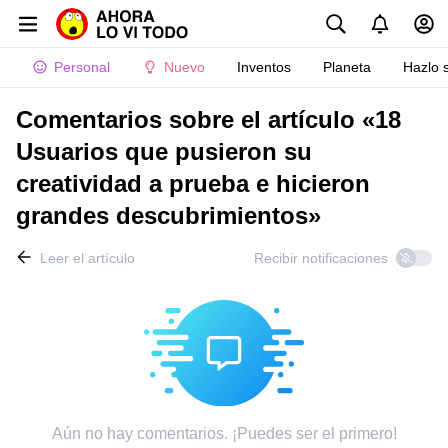
Personal
Nuevo
Inventos
Planeta
Hazlo 
Comentarios sobre el artículo «18
Usuarios que pusieron su
creatividad a prueba e hicieron
grandes descubrimientos»
Leer el artículo
Recibir notificaciones
Aún no hay comentarios. ¡Puedes ser el primero!