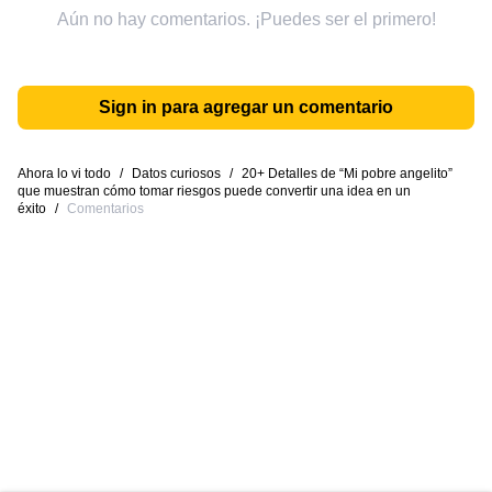
Aún no hay comentarios. ¡Puedes ser el primero!
Sign in para agregar un comentario
Ahora lo vi todo
/
Datos curiosos
/
20+ Detalles de “Mi pobre angelito”
que muestran cómo tomar riesgos puede convertir una idea en un
éxito
/
Comentarios