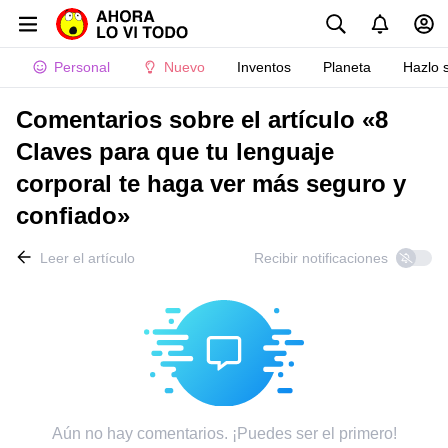
Personal
Nuevo
Inventos
Planeta
Hazlo 
Comentarios sobre el artículo «8
Claves para que tu lenguaje
corporal te haga ver más seguro y
confiado»
Leer el artículo
Recibir notificaciones
Aún no hay comentarios. ¡Puedes ser el primero!