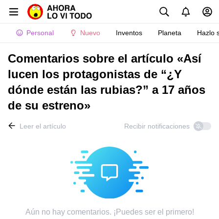
Personal
Nuevo
Inventos
Planeta
Hazlo 
Comentarios sobre el artículo «Así
lucen los protagonistas de “¿Y
dónde están las rubias?” a 17 años
de su estreno»
Leer el artículo
Recibir notificaciones
Aún no hay comentarios. ¡Puedes ser el primero!