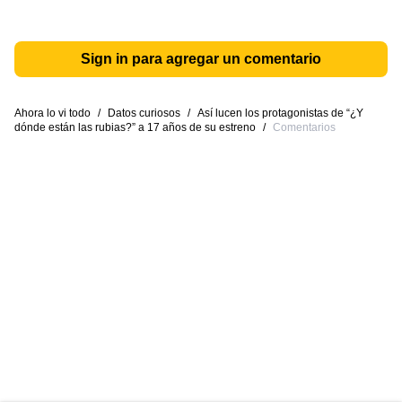
Sign in para agregar un comentario
Ahora lo vi todo
/
Datos curiosos
/
Así lucen los protagonistas de “¿Y
dónde están las rubias?” a 17 años de su estreno
/
Comentarios