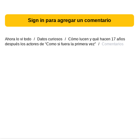
Sign in para agregar un comentario
Ahora lo vi todo
/
Datos curiosos
/
Cómo lucen y qué hacen 17 años
después los actores de “Como si fuera la primera vez”
/
Comentarios