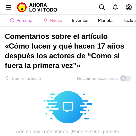
Personal
Nuevo
Inventos
Planeta
Hazlo 
Comentarios sobre el artículo
«Cómo lucen y qué hacen 17 años
después los actores de “Como si
fuera la primera vez”»
Leer el artículo
Recibir notificaciones
Aún no hay comentarios. ¡Puedes ser el primero!