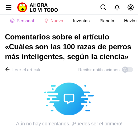
Personal
Nuevo
Inventos
Planeta
Hazlo 
Comentarios sobre el artículo
«Cuáles son las 100 razas de perros
más inteligentes, según la ciencia»
Leer el artículo
Recibir notificaciones
Aún no hay comentarios. ¡Puedes ser el primero!