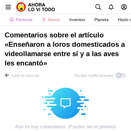
Personal
Nuevo
Inventos
Planeta
Hazlo 
Comentarios sobre el artículo
«Enseñaron a loros domesticados a
videollamarse entre sí y a las aves
les encantó»
Leer el artículo
Recibir notificaciones
Aún no hay comentarios. ¡Puedes ser el primero!