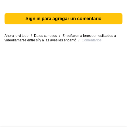
Sign in para agregar un comentario
Ahora lo vi todo
/
Datos curiosos
/
Enseñaron a loros domesticados a
videollamarse entre sí y a las aves les encantó
/
Comentarios