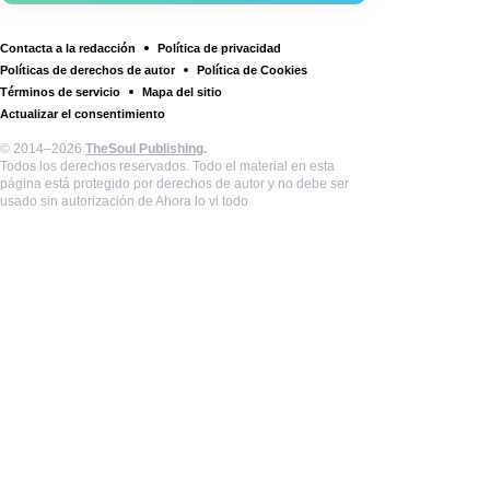
Contacta a la redacción
Política de privacidad
Políticas de derechos de autor
Política de Cookies
Términos de servicio
Mapa del sitio
Actualizar el consentimiento
© 2014–2026
TheSoul Publishing
.
Todos los derechos reservados. Todo el material en esta
página está protegido por derechos de autor y no debe ser
usado sin autorización de Ahora lo vi todo