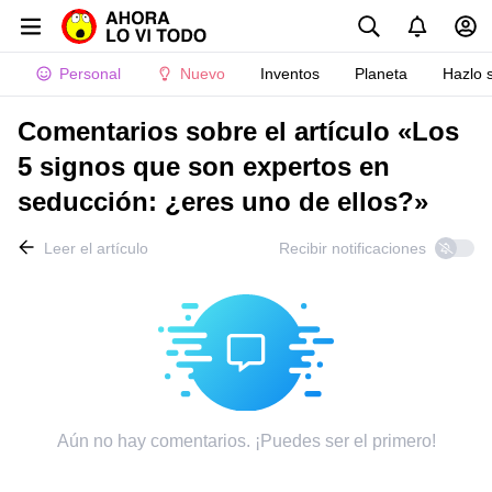
Personal
Nuevo
Inventos
Planeta
Hazlo 
Comentarios sobre el artículo «Los
5 signos que son expertos en
seducción: ¿eres uno de ellos?»
Leer el artículo
Recibir notificaciones
Aún no hay comentarios. ¡Puedes ser el primero!