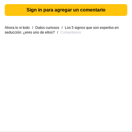
Sign in para agregar un comentario
Ahora lo vi todo
/
Datos curiosos
/
Los 5 signos que son expertos en
seducción: ¿eres uno de ellos?
/
Comentarios