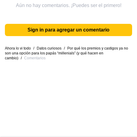
Aún no hay comentarios. ¡Puedes ser el primero!
Sign in para agregar un comentario
Ahora lo vi todo
/
Datos curiosos
/
Por qué los premios y castigos ya no
son una opción para los papás “millenials” (y qué hacen en
cambio)
/
Comentarios