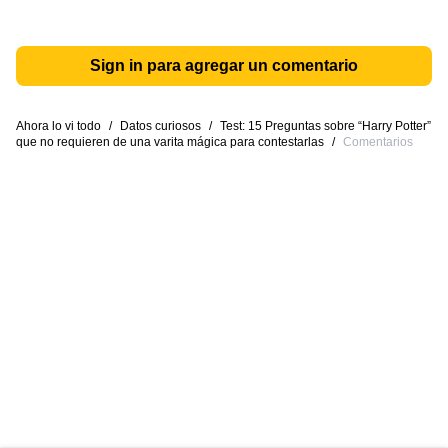
Sign in para agregar un comentario
Ahora lo vi todo
/
Datos curiosos
/
Test: 15 Preguntas sobre “Harry Potter”
que no requieren de una varita mágica para contestarlas
/
Comentarios