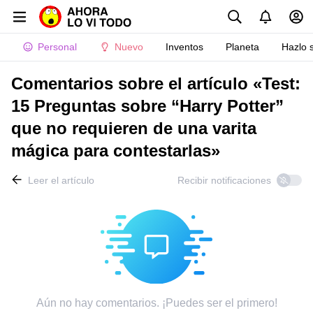
Personal
Nuevo
Inventos
Planeta
Hazlo 
Comentarios sobre el artículo «Test:
15 Preguntas sobre “Harry Potter”
que no requieren de una varita
mágica para contestarlas»
Leer el artículo
Recibir notificaciones
Aún no hay comentarios. ¡Puedes ser el primero!