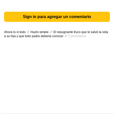
Sign in para agregar un comentario
Ahora lo vi todo
/
Hazlo simple
/
El repugnante truco que le salvó la vida
a su hija y que todo padre debería conocer
/
Comentarios