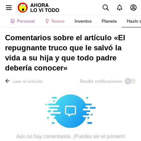
Personal
Nuevo
Inventos
Planeta
Hazlo 
Comentarios sobre el artículo «El
repugnante truco que le salvó la
vida a su hija y que todo padre
debería conocer»
Leer el artículo
Recibir notificaciones
Aún no hay comentarios. ¡Puedes ser el primero!