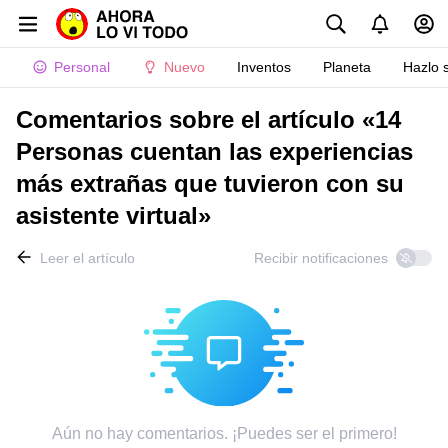
Personal
Nuevo
Inventos
Planeta
Hazlo 
Comentarios sobre el artículo «14
Personas cuentan las experiencias
más extrañas que tuvieron con su
asistente virtual»
Leer el artículo
Recibir notificaciones
Aún no hay comentarios. ¡Puedes ser el primero!