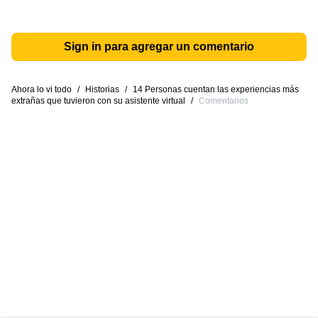
Sign in para agregar un comentario
Ahora lo vi todo
/
Historias
/
14 Personas cuentan las experiencias más
extrañas que tuvieron con su asistente virtual
/
Comentarios