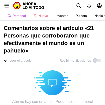
Personal
Nuevo
Inventos
Planeta
Hazlo 
Comentarios sobre el artículo «21
Personas que corroboraron que
efectivamente el mundo es un
pañuelo»
Leer el artículo
Recibir notificaciones
Aún no hay comentarios. ¡Puedes ser el primero!