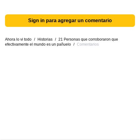
Sign in para agregar un comentario
Ahora lo vi todo
/
Historias
/
21 Personas que corroboraron que
efectivamente el mundo es un pañuelo
/
Comentarios