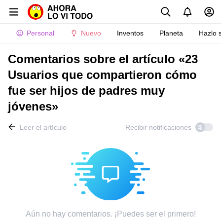
Personal
Nuevo
Inventos
Planeta
Hazlo 
Comentarios sobre el artículo «23
Usuarios que compartieron cómo
fue ser hijos de padres muy
jóvenes»
Leer el artículo
Recibir notificaciones
Aún no hay comentarios. ¡Puedes ser el primero!