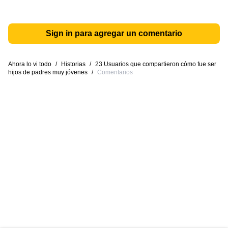
Sign in para agregar un comentario
Ahora lo vi todo
/
Historias
/
23 Usuarios que compartieron cómo fue ser
hijos de padres muy jóvenes
/
Comentarios