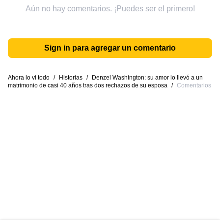
Aún no hay comentarios. ¡Puedes ser el primero!
Sign in para agregar un comentario
Ahora lo vi todo
/
Historias
/
Denzel Washington: su amor lo llevó a un
matrimonio de casi 40 años tras dos rechazos de su esposa
/
Comentarios