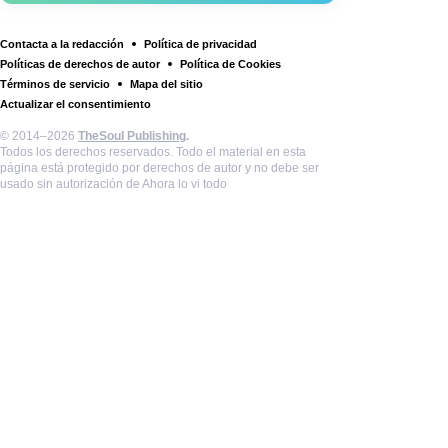
Contacta a la redacción
Política de privacidad
Políticas de derechos de autor
Política de Cookies
Términos de servicio
Mapa del sitio
Actualizar el consentimiento
© 2014–2026
TheSoul Publishing
.
Todos los derechos reservados. Todo el material en esta
página está protegido por derechos de autor y no debe ser
usado sin autorización de Ahora lo vi todo