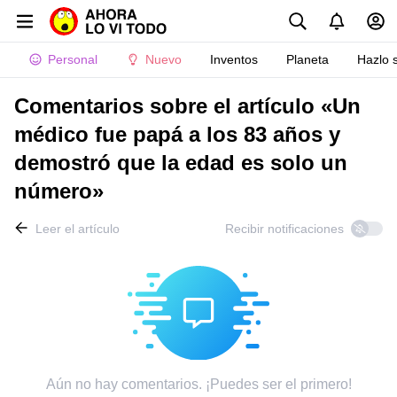
Personal
Nuevo
Inventos
Planeta
Hazlo 
Comentarios sobre el artículo «Un
médico fue papá a los 83 años y
demostró que la edad es solo un
número»
Leer el artículo
Recibir notificaciones
Aún no hay comentarios. ¡Puedes ser el primero!