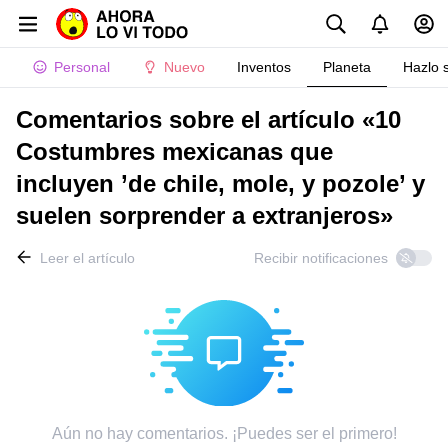
Personal
Nuevo
Inventos
Planeta
Hazlo 
Comentarios sobre el artículo «10
Costumbres mexicanas que
incluyen ’de chile, mole, y pozole’ y
suelen sorprender a extranjeros»
Leer el artículo
Recibir notificaciones
Aún no hay comentarios. ¡Puedes ser el primero!