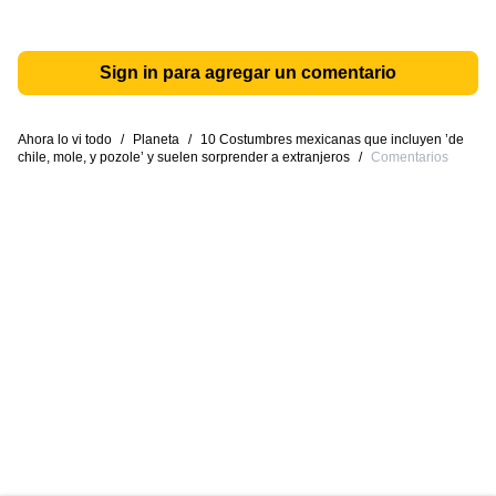
Sign in para agregar un comentario
Ahora lo vi todo
/
Planeta
/
10 Costumbres mexicanas que incluyen ’de
chile, mole, y pozole’ y suelen sorprender a extranjeros
/
Comentarios