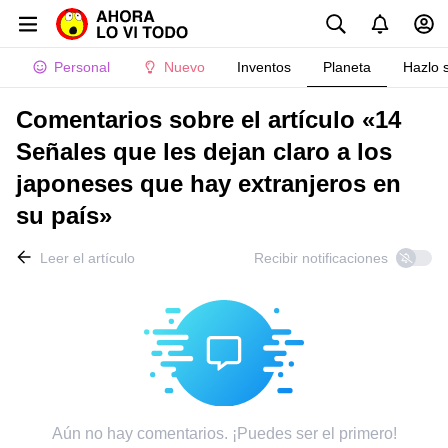
Personal
Nuevo
Inventos
Planeta
Hazlo 
Comentarios sobre el artículo «14
Señales que les dejan claro a los
japoneses que hay extranjeros en
su país»
Leer el artículo
Recibir notificaciones
Aún no hay comentarios. ¡Puedes ser el primero!