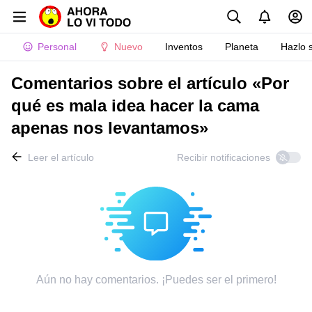
Personal
Nuevo
Inventos
Planeta
Hazlo 
Comentarios sobre el artículo «Por
qué es mala idea hacer la cama
apenas nos levantamos»
Leer el artículo
Recibir notificaciones
Aún no hay comentarios. ¡Puedes ser el primero!