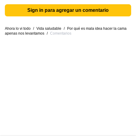
Sign in para agregar un comentario
Ahora lo vi todo
/
Vida saludable
/
Por qué es mala idea hacer la cama
apenas nos levantamos
/
Comentarios