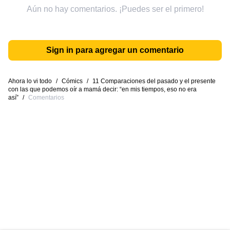
Aún no hay comentarios. ¡Puedes ser el primero!
Sign in para agregar un comentario
Ahora lo vi todo
/
Cómics
/
11 Comparaciones del pasado y el presente
con las que podemos oír a mamá decir: “en mis tiempos, eso no era
así”
/
Comentarios