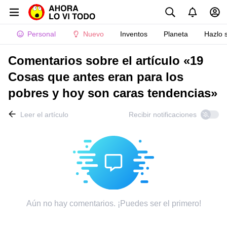
Personal
Nuevo
Inventos
Planeta
Hazlo 
Comentarios sobre el artículo «19
Cosas que antes eran para los
pobres y hoy son caras tendencias»
Leer el artículo
Recibir notificaciones
Aún no hay comentarios. ¡Puedes ser el primero!