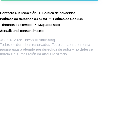
Contacta a la redacción
Política de privacidad
Políticas de derechos de autor
Política de Cookies
Términos de servicio
Mapa del sitio
Actualizar el consentimiento
© 2014–2026
TheSoul Publishing
.
Todos los derechos reservados. Todo el material en esta
página está protegido por derechos de autor y no debe ser
usado sin autorización de Ahora lo vi todo