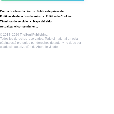
Contacta a la redacción
Política de privacidad
Políticas de derechos de autor
Política de Cookies
Términos de servicio
Mapa del sitio
Actualizar el consentimiento
© 2014–2026
TheSoul Publishing
.
Todos los derechos reservados. Todo el material en esta
página está protegido por derechos de autor y no debe ser
usado sin autorización de Ahora lo vi todo