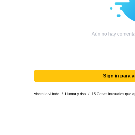
Aún no hay comentar
Sign in para 
Ahora lo vi todo
/
Humor y risa
/
15 Cosas inusuales que ap