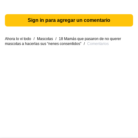
Sign in para agregar un comentario
Ahora lo vi todo
/
Mascotas
/
18 Mamás que pasaron de no querer
mascotas a hacerlas sus “nenes consentidos”
/
Comentarios