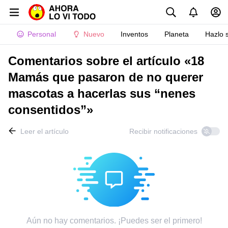
Personal
Nuevo
Inventos
Planeta
Hazlo 
Comentarios sobre el artículo «18
Mamás que pasaron de no querer
mascotas a hacerlas sus “nenes
consentidos”»
Leer el artículo
Recibir notificaciones
Aún no hay comentarios. ¡Puedes ser el primero!