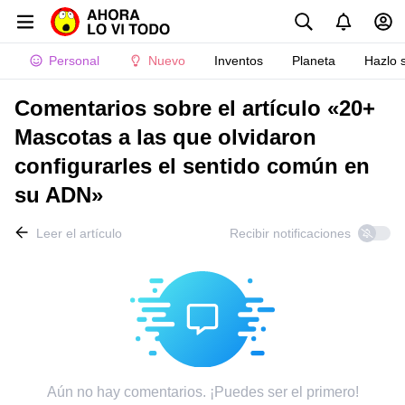
Personal
Nuevo
Inventos
Planeta
Hazlo 
Comentarios sobre el artículo «20+
Mascotas a las que olvidaron
configurarles el sentido común en
su ADN»
Leer el artículo
Recibir notificaciones
Aún no hay comentarios. ¡Puedes ser el primero!