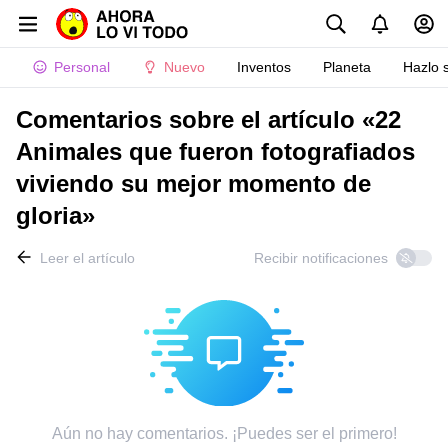
Personal
Nuevo
Inventos
Planeta
Hazlo 
Comentarios sobre el artículo «22
Animales que fueron fotografiados
viviendo su mejor momento de
gloria»
Leer el artículo
Recibir notificaciones
Aún no hay comentarios. ¡Puedes ser el primero!