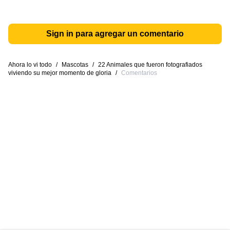
Sign in para agregar un comentario
Ahora lo vi todo
/
Mascotas
/
22 Animales que fueron fotografiados
viviendo su mejor momento de gloria
/
Comentarios