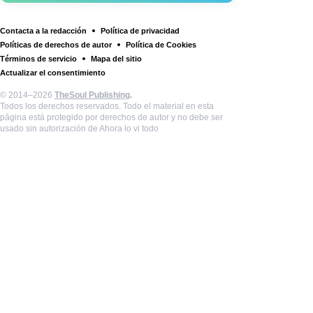
Contacta a la redacción
Política de privacidad
Políticas de derechos de autor
Política de Cookies
Términos de servicio
Mapa del sitio
Actualizar el consentimiento
© 2014–2026
TheSoul Publishing
.
Todos los derechos reservados. Todo el material en esta
página está protegido por derechos de autor y no debe ser
usado sin autorización de Ahora lo vi todo