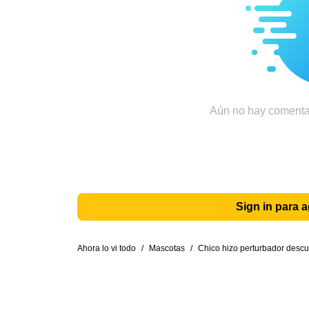
Aún no hay comentar
Sign in para 
Ahora lo vi todo
/
Mascotas
/
Chico hizo perturbador descub