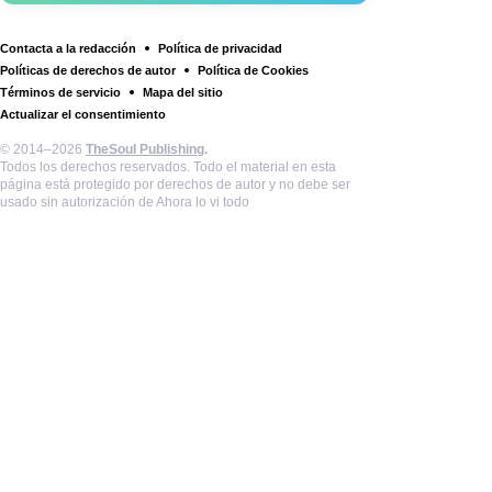
Contacta a la redacción
Política de privacidad
Políticas de derechos de autor
Política de Cookies
Términos de servicio
Mapa del sitio
Actualizar el consentimiento
© 2014–2026
TheSoul Publishing
.
Todos los derechos reservados. Todo el material en esta
página está protegido por derechos de autor y no debe ser
usado sin autorización de Ahora lo vi todo