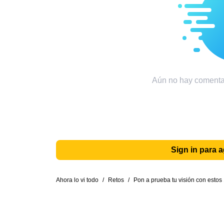
Aún no hay comentar
Sign in para 
Ahora lo vi todo
/
Retos
/
Pon a prueba tu visión con estos