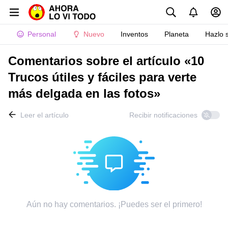
Personal
Nuevo
Inventos
Planeta
Hazlo 
Comentarios sobre el artículo «10
Trucos útiles y fáciles para verte
más delgada en las fotos»
Leer el artículo
Recibir notificaciones
Aún no hay comentarios. ¡Puedes ser el primero!