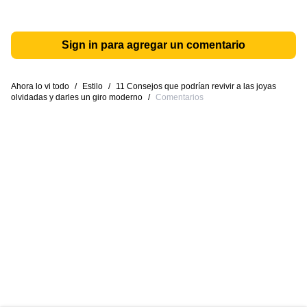
Sign in para agregar un comentario
Ahora lo vi todo
/
Estilo
/
11 Consejos que podrían revivir a las joyas
olvidadas y darles un giro moderno
/
Comentarios