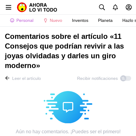
Personal
Nuevo
Inventos
Planeta
Hazlo 
Comentarios sobre el artículo «11
Consejos que podrían revivir a las
joyas olvidadas y darles un giro
moderno»
Leer el artículo
Recibir notificaciones
Aún no hay comentarios. ¡Puedes ser el primero!