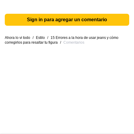
Sign in para agregar un comentario
Ahora lo vi todo
/
Estilo
/
15 Errores a la hora de usar jeans y cómo
corregirlos para resaltar tu figura
/
Comentarios