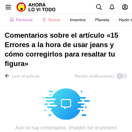
Personal
Nuevo
Inventos
Planeta
Hazlo 
Comentarios sobre el artículo «15
Errores a la hora de usar jeans y
cómo corregirlos para resaltar tu
figura»
Leer el artículo
Recibir notificaciones
Aún no hay comentarios. ¡Puedes ser el primero!