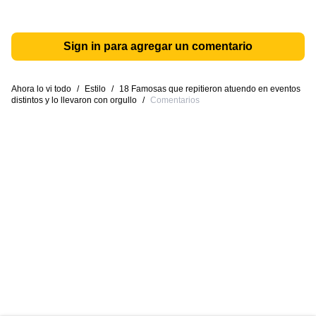
Sign in para agregar un comentario
Ahora lo vi todo
/
Estilo
/
18 Famosas que repitieron atuendo en eventos
distintos y lo llevaron con orgullo
/
Comentarios