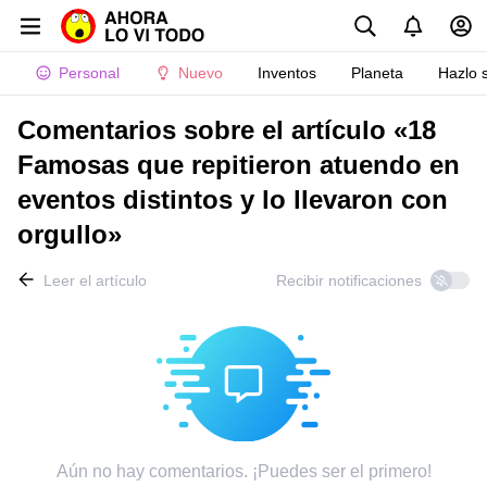
Personal
Nuevo
Inventos
Planeta
Hazlo 
Comentarios sobre el artículo «18
Famosas que repitieron atuendo en
eventos distintos y lo llevaron con
orgullo»
Leer el artículo
Recibir notificaciones
Aún no hay comentarios. ¡Puedes ser el primero!