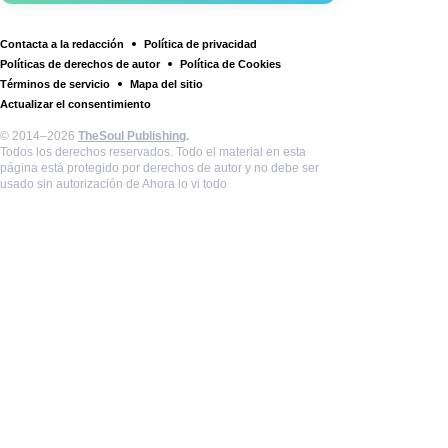
Contacta a la redacción
Política de privacidad
Políticas de derechos de autor
Política de Cookies
Términos de servicio
Mapa del sitio
Actualizar el consentimiento
© 2014–2026
TheSoul Publishing
.
Todos los derechos reservados. Todo el material en esta
página está protegido por derechos de autor y no debe ser
usado sin autorización de Ahora lo vi todo