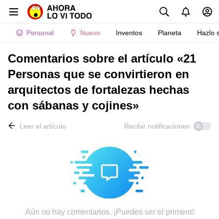
Personal
Nuevo
Inventos
Planeta
Hazlo 
Comentarios sobre el artículo «21
Personas que se convirtieron en
arquitectos de fortalezas hechas
con sábanas y cojines»
Leer el artículo
Recibir notificaciones
Aún no hay comentarios. ¡Puedes ser el primero!