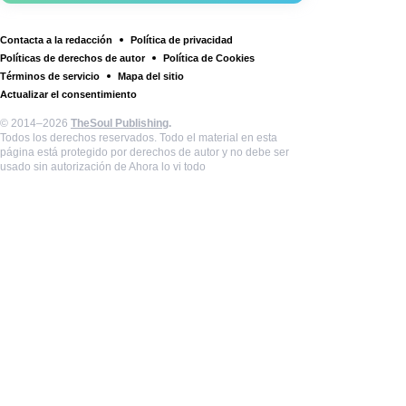
Contacta a la redacción
Política de privacidad
Políticas de derechos de autor
Política de Cookies
Términos de servicio
Mapa del sitio
Actualizar el consentimiento
© 2014–2026
TheSoul Publishing
.
Todos los derechos reservados. Todo el material en esta
página está protegido por derechos de autor y no debe ser
usado sin autorización de Ahora lo vi todo