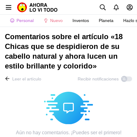
Personal
Nuevo
Inventos
Planeta
Hazlo 
Comentarios sobre el artículo «18
Chicas que se despidieron de su
cabello natural y ahora lucen un
estilo brillante y colorido»
Leer el artículo
Recibir notificaciones
Aún no hay comentarios. ¡Puedes ser el primero!