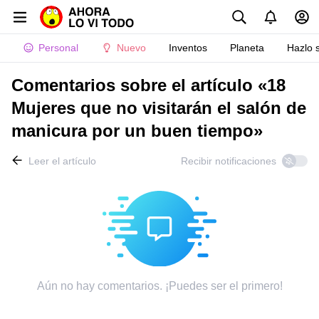
Personal
Nuevo
Inventos
Planeta
Hazlo 
Comentarios sobre el artículo «18
Mujeres que no visitarán el salón de
manicura por un buen tiempo»
Leer el artículo
Recibir notificaciones
Aún no hay comentarios. ¡Puedes ser el primero!