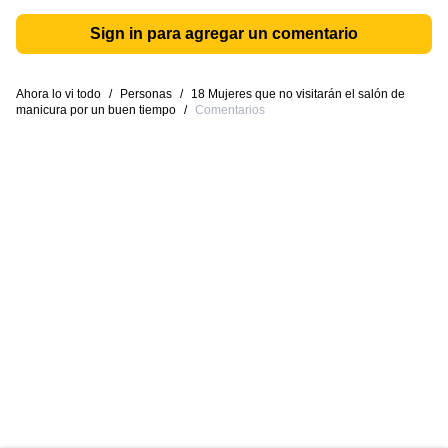
Sign in para agregar un comentario
Ahora lo vi todo
/
Personas
/
18 Mujeres que no visitarán el salón de
manicura por un buen tiempo
/
Comentarios