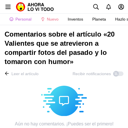
Personal
Nuevo
Inventos
Planeta
Hazlo 
Comentarios sobre el artículo «20
Valientes que se atrevieron a
compartir fotos del pasado y lo
tomaron con humor»
Leer el artículo
Recibir notificaciones
Aún no hay comentarios. ¡Puedes ser el primero!