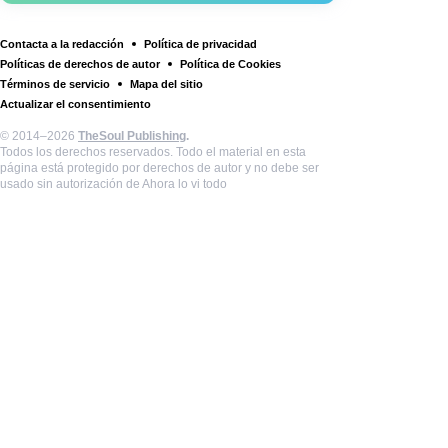
Contacta a la redacción
Política de privacidad
Políticas de derechos de autor
Política de Cookies
Términos de servicio
Mapa del sitio
Actualizar el consentimiento
© 2014–2026
TheSoul Publishing
.
Todos los derechos reservados. Todo el material en esta
página está protegido por derechos de autor y no debe ser
usado sin autorización de Ahora lo vi todo