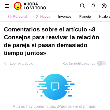
Personal
Nuevo
Inventos
Planeta
Hazlo 
Comentarios sobre el artículo «8
Consejos para reavivar la relación
de pareja si pasan demasiado
tiempo juntos»
Leer el artículo
Recibir notificaciones
Aún no hay comentarios. ¡Puedes ser el primero!