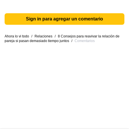
Sign in para agregar un comentario
Ahora lo vi todo
/
Relaciones
/
8 Consejos para reavivar la relación de
pareja si pasan demasiado tiempo juntos
/
Comentarios