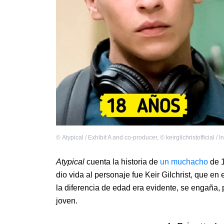
©
Atypical / Exhibit A and co-producer
,
©
keirgilchristofficial /
Atypical
cuenta la historia de
un muchacho
de 1
dio vida al personaje fue Keir Gilchrist, que e
la diferencia de edad era evidente, se engaña,
joven.