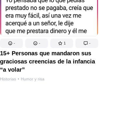
-
-
1
-
15+ Personas que mandaron sus
graciosas creencias de la infancia
“a volar”
Historias
Humor y risa