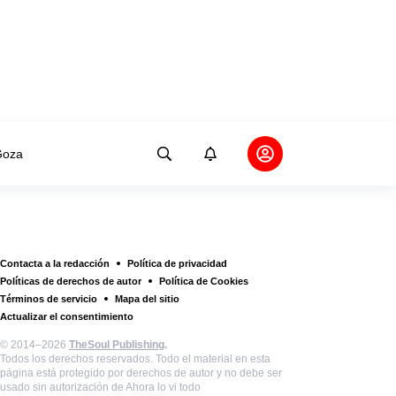
oza
Contacta a la redacción
Política de privacidad
Políticas de derechos de autor
Política de Cookies
Términos de servicio
Mapa del sitio
Actualizar el consentimiento
© 2014–2026
TheSoul Publishing
.
Todos los derechos reservados. Todo el material en esta
página está protegido por derechos de autor y no debe ser
usado sin autorización de Ahora lo vi todo