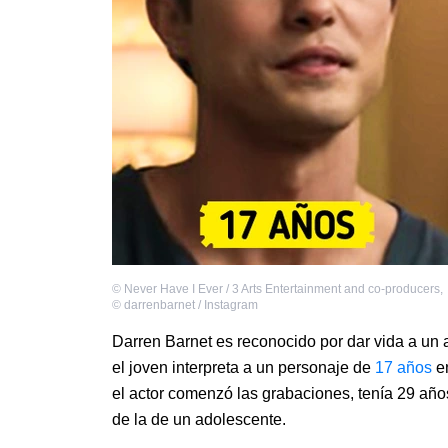
©
Never Have I Ever / 3 Arts Entertainment and co-producers
,
©
darrenbarnet / Instagram
Darren Barnet es reconocido por dar vida a un 
el joven interpreta a un personaje de
17 años
en
el actor comenzó las grabaciones, tenía 29 año
de la de un adolescente.