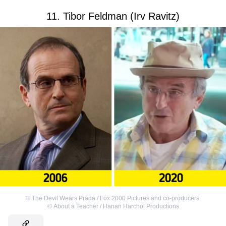
11. Tibor Feldman (Irv Ravitz)
©
The Devil Wears Prada / Fox 2000 Pictures and co-producers
,
©
About a Teacher / Hanan Harchol Productions