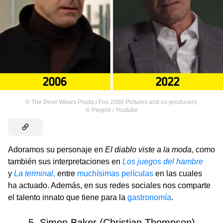
©
The Devil Wears Prada / Fox 2000 Pictures and co-producers
,
©
People / Youtube
Adoramos su personaje en
El diablo viste a la moda
, como
también sus interpretaciones en
Los juegos del hambre
y
La terminal
,
entre
muchísimas películas
en las cuales
ha actuado. Además, en sus redes sociales nos comparte
el talento innato que tiene para la
gastronomía
.
5. Simon Baker (Christian Thompson)