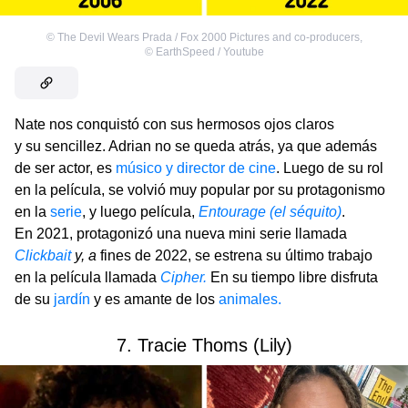
©
The Devil Wears Prada / Fox 2000 Pictures and co-producers
,
©
EarthSpeed / Youtube
Nate nos conquistó con sus hermosos ojos claros
y su sencillez. Adrian no se queda atrás, ya que además
de ser actor, es
músico y director de cine
. Luego de su rol
en la película, se volvió muy popular por su protagonismo
en la
serie
, y luego película,
Entourage (el séquito)
.
En 2021, protagonizó una nueva mini serie llamada
Clickbait
y, a
fines de 2022, se estrena su último trabajo
en la película llamada
Cipher.
En su tiempo libre disfruta
de su
jardín
y es amante de los
animales.
7. Tracie Thoms (Lily)