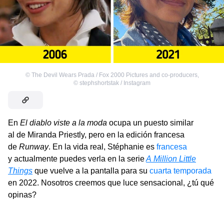
©
The Devil Wears Prada / Fox 2000 Pictures and co-producers
,
©
stephshortstak / Instagram
En
El diablo viste a la moda
ocupa un puesto similar
al de Miranda Priestly, pero en la edición francesa
de
Runway
. En la vida real, Stéphanie es
francesa
y actualmente puedes verla en la serie
A Million Little
Things
que vuelve a la pantalla para su
cuarta temporada
en 2022. Nosotros creemos que luce sensacional, ¿tú qué
opinas?