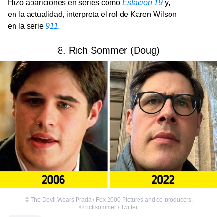
Hizo apariciones en series como
Estación 19
y,
en la actualidad, interpreta el rol de Karen Wilson
en la serie
911.
8. Rich Sommer (Doug)
©
The Devil Wears Prada / Fox 2000 Pictures and co-producers
,
©
richsommer / Twitter