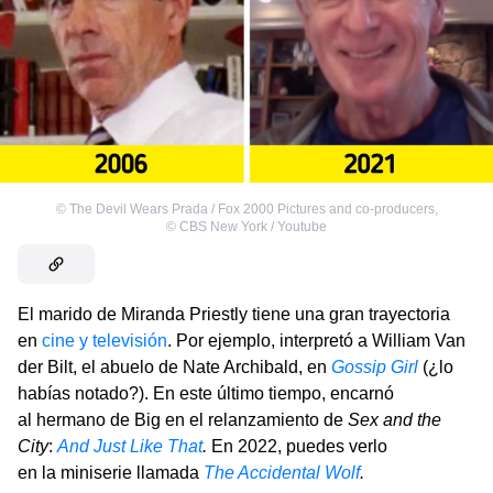
©
The Devil Wears Prada / Fox 2000 Pictures and co-producers
,
©
CBS New York / Youtube
El marido de Miranda Priestly tiene una gran trayectoria
en
cine y televisión
. Por ejemplo, interpretó a William Van
der Bilt, el abuelo de Nate Archibald, en
Gossip Girl
(¿lo
habías notado?). En este último tiempo, encarnó
al hermano de Big en el relanzamiento de
Sex and the
City
:
And Just Like That
.
En 2022, puedes verlo
en la miniserie llamada
The Accidental Wolf
.