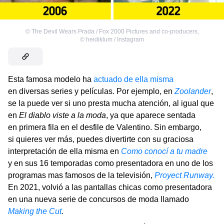
©
The Devil Wears Prada / Fox 2000 Pictures and co-producers
,
©
heidiklum / Instagram
Esta famosa modelo ha
actuado de ella misma
en diversas series y películas. Por ejemplo, en
Zoolander
,
se la puede ver si uno presta mucha atención, al igual que
en
El diablo viste a la moda
, ya que aparece sentada
en primera fila en el desfile de Valentino. Sin embargo,
si quieres ver más, puedes divertirte con su graciosa
interpretación de ella misma en
Como conocí a tu madre
y en sus 16 temporadas como presentadora en uno de los
programas mas famosos de la televisión,
Proyect Runway.
En 2021, volvió a las pantallas chicas como presentadora
en una nueva serie de concursos de moda llamado
Making the Cut
.