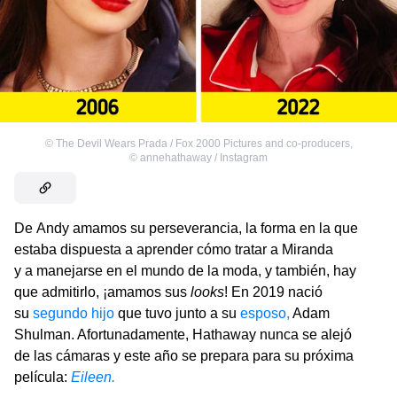
©
The Devil Wears Prada / Fox 2000 Pictures and co-producers
,
©
annehathaway / Instagram
De Andy amamos su perseverancia, la forma en la que
estaba dispuesta a aprender cómo tratar a Miranda
y a manejarse en el mundo de la moda, y también, hay
que admitirlo, ¡amamos sus
looks
! En 2019 nació
su
segundo hijo
que tuvo junto a su
esposo,
Adam
Shulman. Afortunadamente, Hathaway nunca se alejó
de las cámaras y este año se prepara para su próxima
película:
Eileen.