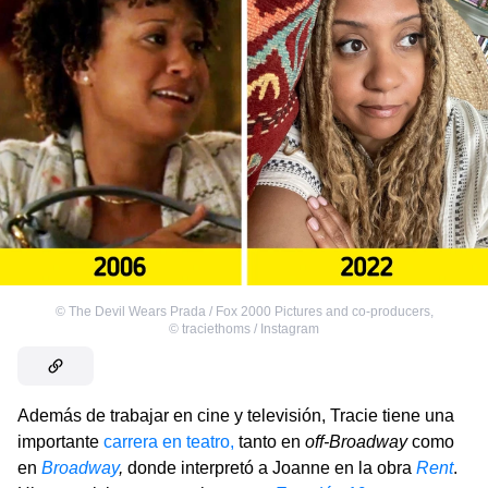
©
The Devil Wears Prada / Fox 2000 Pictures and co-producers
,
©
traciethoms / Instagram
Además de trabajar en cine y televisión, Tracie tiene una
importante
carrera en teatro,
tanto en
off-Broadway
como
en
Broadway
,
donde interpretó a Joanne en la obra
Rent
.