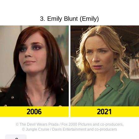
3. Emily Blunt (Emily)
©
The Devil Wears Prada / Fox 2000 Pictures and co-producers
,
©
Jungle Cruise / Davis Entertainment and co-producers