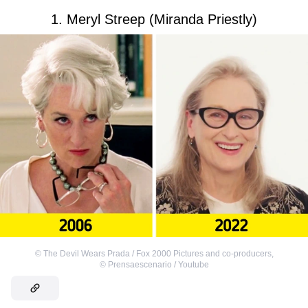
1. Meryl Streep (Miranda Priestly)
©
The Devil Wears Prada / Fox 2000 Pictures and co-producers
,
©
Prensaescenario / Youtube