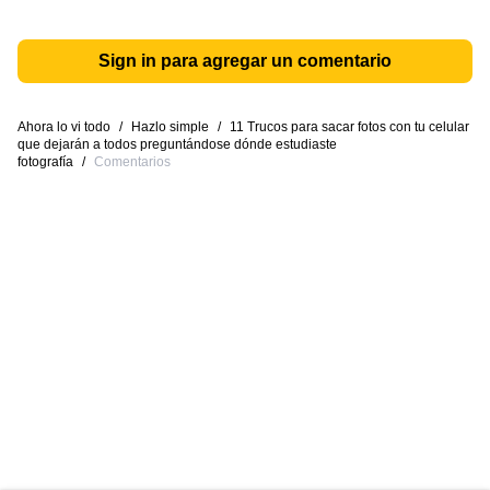
Sign in para agregar un comentario
Ahora lo vi todo
/
Hazlo simple
/
11 Trucos para sacar fotos con tu celular
que dejarán a todos preguntándose dónde estudiaste
fotografía
/
Comentarios