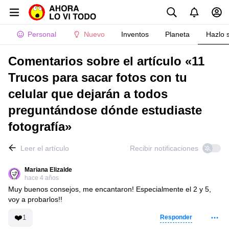
Personal
Nuevo
Inventos
Planeta
Hazlo 
Comentarios sobre el artículo «11
Trucos para sacar fotos con tu
celular que dejarán a todos
preguntándose dónde estudiaste
fotografía»
Leer el artículo
Recibir notificaciones
Mariana Elizalde
hace 4 años
Muy buenos consejos, me encantaron! Especialmente el 2 y 5,
voy a probarlos!!
❤️
1
Responder