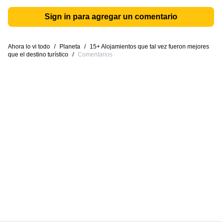
Sign in para agregar un comentario
Ahora lo vi todo
/
Planeta
/
15+ Alojamientos que tal vez fueron mejores
que el destino turístico
/
Comentarios