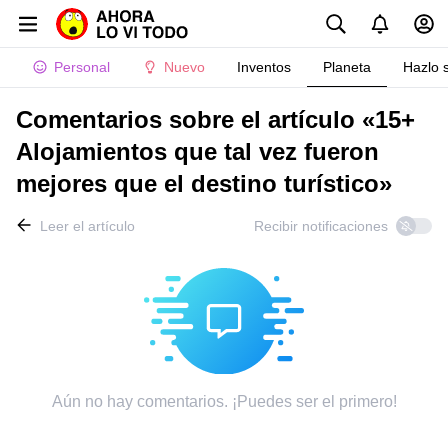
Personal
Nuevo
Inventos
Planeta
Hazlo 
Comentarios sobre el artículo «15+
Alojamientos que tal vez fueron
mejores que el destino turístico»
Leer el artículo
Recibir notificaciones
Aún no hay comentarios. ¡Puedes ser el primero!