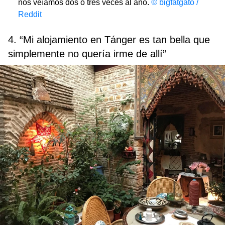
nos veíamos dos o tres veces al año.
©
bigfatgato /
Reddit
4. “Mi alojamiento en Tánger es tan bella que
simplemente no quería irme de allí”