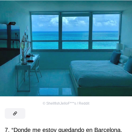
©
ShellfishJelloF***s / Reddit
7. “Donde me estoy quedando en Barcelona,